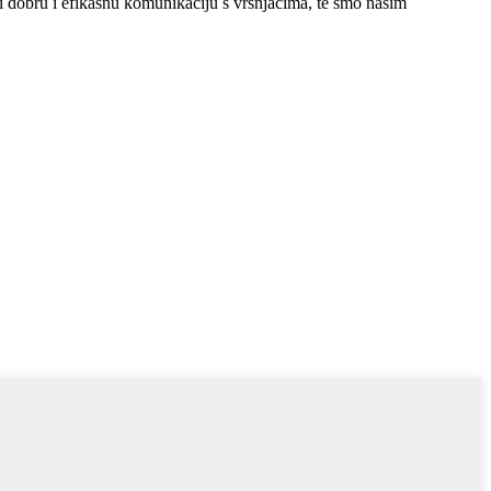
bru i efikasnu komunikaciju s vršnjacima, te smo našim