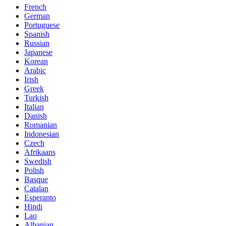
French
German
Portuguese
Spanish
Russian
Japanese
Korean
Arabic
Irish
Greek
Turkish
Italian
Danish
Romanian
Indonesian
Czech
Afrikaans
Swedish
Polish
Basque
Catalan
Esperanto
Hindi
Lao
Albanian