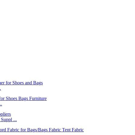
.
..
 Suppl ...