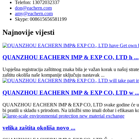
Telefon: 13072032337
don@eachern.com
amy@eachern.com
Skype: 008615656581199
Najnovije vijesti
QUANZHOU EACHERN IMP & EXP CO, LTD h ...
Uspješna registracija zaštitnog znaka bila je važan korak u našoj str
zaštitu okoliša naše kompanije uključuju nastavak ...
QUANZHOU EACHERN IMP & EXP CO, LTD w ..
QUANZHOU EACHERN IMP & EXP CO, LTD svake godine će učestvovati 
bi pratili u skladu s prirodom. Na izložbi smo imali dobar i efikasan ko
velika zaštita okoliša novo ...