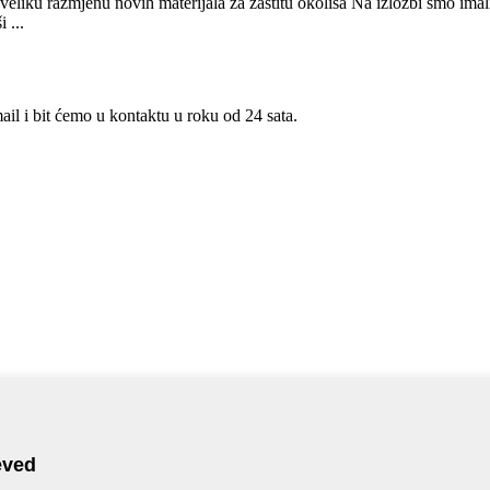
jenu novih materijala za zaštitu okoliša Na izložbi smo imali do
 ...
ail i bit ćemo u kontaktu u roku od 24 sata.
Izdvojeni proizvodi
-
Sitemap
-
Mobilna stranica