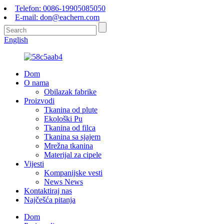
Telefon: 0086-19905085050
E-mail: don@eachern.com
English
Dom
O nama
Obilazak fabrike
Proizvodi
Tkanina od plute
Ekološki Pu
Tkanina od filca
Tkanina sa sjajem
Mrežna tkanina
Materijal za cipele
Vijesti
Kompanijske vesti
News News
Kontaktiraj nas
Najčešća pitanja
Dom