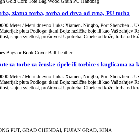
rba, zlatna torba, torba od drva od zrna, PU torba
0000 Meter / Metri dnevno Luka: Xiamen, Ningbo, Port Shenzhen .. Uv
″ Materijal: pluta Podloga: tkani Boja: različite boje ili kao Vaš zah
etlost, sjajna svjetlost, proširivost Upotreba: Cipele od kože, torba od 
te za torbe za ženske cipele ili torbice s kuglicama za 
0000 Meter / Metri dnevno Luka: Xiamen, Ningbo, Port Shenzhen .. Uv
″ Materijal: pluta Podloga: tkani Boja: različite boje ili kao Vaš zah
etlost, sjajna svjetlost, proširivost Upotreba: Cipele od kože, torba od 
LONG PUT, GRAD CHENDAI, FUJIAN GRAD, KINA