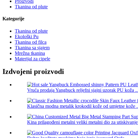
Proizvodi
Tkanina od plute
Kategorije
Tkanina od plute
Ekološki Pu
Tkanina od filca
Tkanina sa sjajem
Mrežna tkanina
Materijal za cipele
Izdvojeni proizvodi
Vruća prodaja Yangbuck reljefni sjajni uzorak PU koža ..
Klasična modna metalik krokodil kože od umjetne kože .
Kina prilagođeni metalni veliki metalni dio za utiskivanje