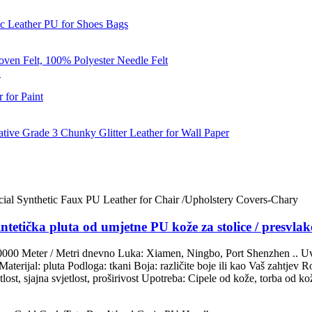
.
intetička pluta od umjetne PU kože za stolice / presvl
0000 Meter / Metri dnevno Luka: Xiamen, Ningbo, Port Shenzhen .. Uv
″ Materijal: pluta Podloga: tkani Boja: različite boje ili kao Vaš zah
etlost, sjajna svjetlost, proširivost Upotreba: Cipele od kože, torba od 