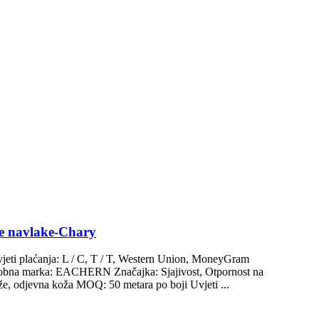
ake navlake-Chary
jeti plaćanja: L / C, T / T, Western Union, MoneyGram
tjev Robna marka: EACHERN Značajka: Sjajivost, Otpornost na
kože, odjevna koža MOQ: 50 metara po boji Uvjeti ...