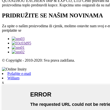
QUANZHOU EACHERN IMP & EXP CO, LTD Često pozvani na veliku razm
proizvodima toplo predstavili kupce. Kupcima smo osigurali da su naši
PRIDRUŽITE SE NAŠIM NOVINAMA
Za upite o našim proizvodima ili cjenik, molimo ostavite nam svoj e-m
pretplatite se
© Copyright - 2010-2020: Sva prava zadržana.
Pošaljite e-mail
William
x