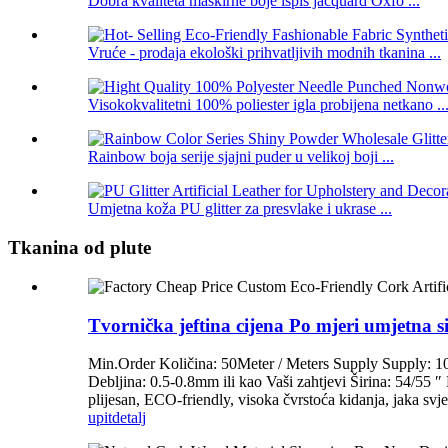
Dobra kvaliteta maskirne boje ispis jacquard Oxfo ...
Vruće - prodaja ekološki prihvatljivih modnih tkanina ...
Visokokvalitetni 100% poliester igla probijena netkano ..
Rainbow boja serije sjajni puder u velikoj boji ...
Umjetna koža PU glitter za presvlake i ukrase ...
Tkanina od plute
Tvornička jeftina cijena Po mjeri umjetna s
Min.Order Količina: 50Meter / Meters Supply Supply: 1
Debljina: 0.5-0.8mm ili kao Vaši zahtjevi Širina: 54/55 
plijesan, ECO-friendly, visoka čvrstoća kidanja, jaka svj
upit
detalj