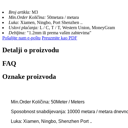
Broj artikla:
M3
Min.Order Količina:
50metara / metara
Luka:
Xiamen, Ningbo, Port Shenzhen ..
Uslovi plaćanja:
L / C, T / T, Western Union, MoneyGram
Debljina:
"1.2mm ili prema vašim zahtevima"
Pošaljite nam e-poštu
Preuzmite kao PDF
Detalji o proizvodu
FAQ
Oznake proizvoda
Min.Order Količina: 50Meter / Meters
Sposobnost snabdijevanja: 10000 metara / metara dnevn
Luka: Xiamen, Ningbo, Shenzhen Port ..