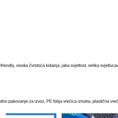
riendly, visoka čvrstoća kidanja, jaka svjetlost, velika svjetluca
rdno pakovanje za izvoz, PE folija vrećica iznutra, plastična vre