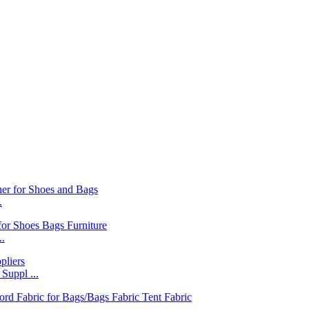
.
..
 Suppl ...