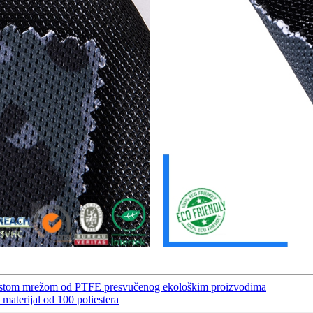
nastom mrežom od PTFE presvučenog ekološkim proizvodima
 materijal od 100 poliestera