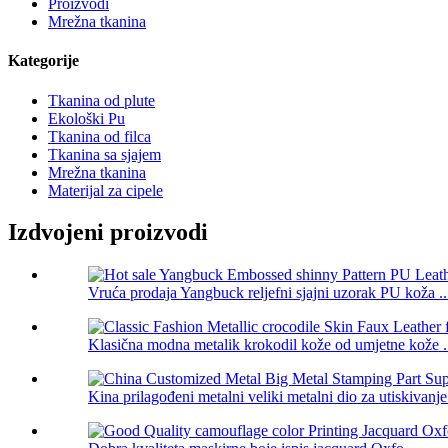
Proizvodi
Mrežna tkanina
Kategorije
Tkanina od plute
Ekološki Pu
Tkanina od filca
Tkanina sa sjajem
Mrežna tkanina
Materijal za cipele
Izdvojeni proizvodi
Vruća prodaja Yangbuck reljefni sjajni uzorak PU koža ..
Klasična modna metalik krokodil kože od umjetne kože .
Kina prilagođeni metalni veliki metalni dio za utiskivanje