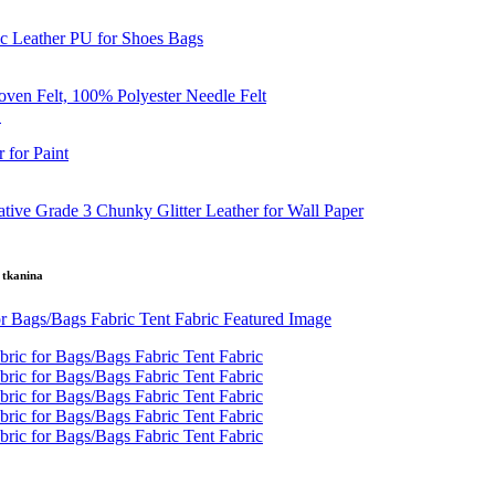
.
 tkanina