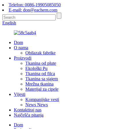
Telefon: 0086-19905085050
E-mail: don@eachern.com
English
Dom
O nama
Obilazak fabrike
Proizvodi
Tkanina od plute
Ekološki Pu
Tkanina od filca
Tkanina sa sjajem
Mrežna tkanina
Materijal za cipele
Vijesti
Kompanijske vesti
News News
Kontaktiraj nas
Najčešća pitanja
Dom