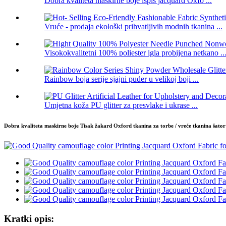
Dobra kvaliteta maskirne boje ispis jacquard Oxfo ...
Vruće - prodaja ekološki prihvatljivih modnih tkanina ...
Visokokvalitetni 100% poliester igla probijena netkano ..
Rainbow boja serije sjajni puder u velikoj boji ...
Umjetna koža PU glitter za presvlake i ukrase ...
Dobra kvaliteta maskirne boje Tisak žakard Oxford tkanina za torbe / vreće tkanina šator
Kratki opis: