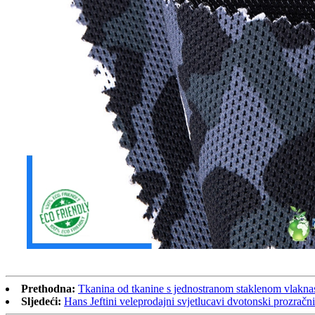
Prethodna:
Tkanina od tkanine s jednostranom staklenom vlak
Sljedeći:
Hans Jeftini veleprodajni svjetlucavi dvotonski prozračni